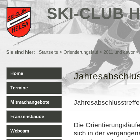
SKI-CLUB H
Sie sind hier:
Startseite
>
Orientierungslauf
>
2011 und davor
> 
Home
Jahresabschlu
Termine
Jahresabschlusstreffe
Mitmachangebote
Franzensbaude
Die Orientierungsläu
Webcam
sich in der vergange