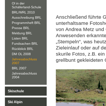
Ol in der
Schäferland-Schule
BRL/WRL 2010
Anschließend führte 
Ausschreibung BRL
unterhaltsame Fotosho
Programmheft BRL
Presse BRL
von Andrea Metz und G
Meldung BRL
Anwesenden erkannte
Listen BRL
„Stempeln“, was heutzu
Fundsachen BRL
Zieleinlauf oder auf 
Rückblick BRL
skurile Fotos, z.B. ei
DM OL 2008
Jahresabschluss
grellbunt gekleideten O
2007
BRL 2007
Jahresabschluss
2004
Skischule
Ski Alpin