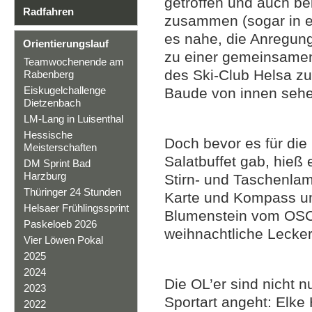
getroffen und auch b
Radfahren
zusammen (sogar in ei
es nahe, die Anregun
Orientierungslauf
zu einer gemeinsamen
Teamwochenende am
des Ski-Club Helsa zu 
Rabenberg
Eiskugelchallenge
Baude von innen seh
Dietzenbach
LM-Lang in Luisenthal
Hessische
Doch bevor es für die 
Meisterschaften
Salatbuffet gab, hieß
DM Sprint Bad
Harzburg
Stirn- und Taschenla
Thüringer 24 Stunden
Karte und Kompass um
Helsaer Frühlingssprint
Blumenstein vom OSC h
Paskeloeb 2026
weihnachtliche Lecker
Vier Löwen Pokal
2025
2024
Die OL’er sind nicht n
2023
Sportart angeht: Elk
2022