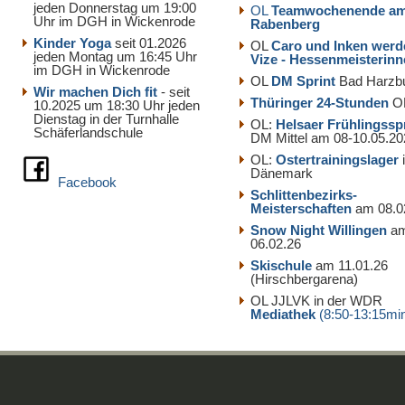
jeden Donnerstag um 19:00
OL
Teamwochenende a
Uhr im DGH in Wickenrode
Rabenberg
Kinder Yoga
seit 01.2026
OL
Caro und Inken werd
jeden Montag um 16:45 Uhr
Vize - Hessenmeisterin
im DGH in Wickenrode
OL
DM Sprint
Bad Harzb
Wir machen Dich fit
- seit
Thüringer 24-Stunden
O
10.2025 um 18:30 Uhr jeden
Dienstag in der Turnhalle
OL:
Helsaer Frühlingssp
Schäferlandschule
DM Mittel am 08-10.05.20
OL:
Ostertrainingslager
Dänemark
Facebook
Schlittenbezirks-
Meisterschaften
am 08.0
Snow Night Willingen
a
06.02.26
Skischule
am 11.01.26
(Hirschbergarena)
OL JJLVK in der WDR
Mediathek
(8:50-13:15mi