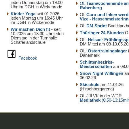
jeden Donnerstag um 19:00
OL
Teamwochenende a
Uhr im DGH in Wickenrode
Rabenberg
Kinder Yoga
seit 01.2026
OL
Caro und Inken werd
jeden Montag um 16:45 Uhr
Vize - Hessenmeisterin
im DGH in Wickenrode
OL
DM Sprint
Bad Harzb
Wir machen Dich fit
- seit
Thüringer 24-Stunden
O
10.2025 um 18:30 Uhr jeden
Dienstag in der Turnhalle
OL:
Helsaer Frühlingssp
Schäferlandschule
DM Mittel am 08-10.05.20
OL:
Ostertrainingslager
Dänemark
Facebook
Schlittenbezirks-
Meisterschaften
am 08.0
Snow Night Willingen
a
06.02.26
Skischule
am 11.01.26
(Hirschbergarena)
OL JJLVK in der WDR
Mediathek
(8:50-13:15mi