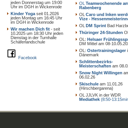
jeden Donnerstag um 19:00
OL
Teamwochenende a
Uhr im DGH in Wickenrode
Rabenberg
Kinder Yoga
seit 01.2026
OL
Caro und Inken werd
jeden Montag um 16:45 Uhr
Vize - Hessenmeisterin
im DGH in Wickenrode
OL
DM Sprint
Bad Harzb
Wir machen Dich fit
- seit
Thüringer 24-Stunden
O
10.2025 um 18:30 Uhr jeden
Dienstag in der Turnhalle
OL:
Helsaer Frühlingssp
Schäferlandschule
DM Mittel am 08-10.05.20
OL:
Ostertrainingslager
Dänemark
Facebook
Schlittenbezirks-
Meisterschaften
am 08.0
Snow Night Willingen
a
06.02.26
Skischule
am 11.01.26
(Hirschbergarena)
OL JJLVK in der WDR
Mediathek
(8:50-13:15mi