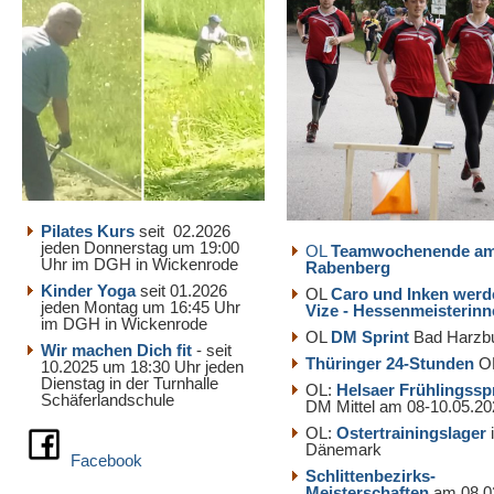
Pilates Kurs
seit 02.2026
jeden Donnerstag um 19:00
OL
Teamwochenende a
Uhr im DGH in Wickenrode
Rabenberg
Kinder Yoga
seit 01.2026
OL
Caro und Inken werd
jeden Montag um 16:45 Uhr
Vize - Hessenmeisterin
im DGH in Wickenrode
OL
DM Sprint
Bad Harzb
Wir machen Dich fit
- seit
Thüringer 24-Stunden
O
10.2025 um 18:30 Uhr jeden
Dienstag in der Turnhalle
OL:
Helsaer Frühlingssp
Schäferlandschule
DM Mittel am 08-10.05.20
OL:
Ostertrainingslager
Dänemark
Facebook
Schlittenbezirks-
Meisterschaften
am 08.0