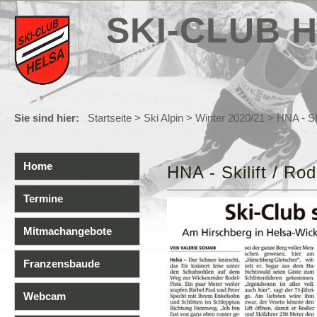
SKI-CLUB H
Sie sind hier:
Startseite
>
Ski Alpin
>
Winter 2020/21
> HNA - Ski
Home
HNA - Skilift / Ro
Termine
Mitmachangebote
Franzensbaude
Webcam