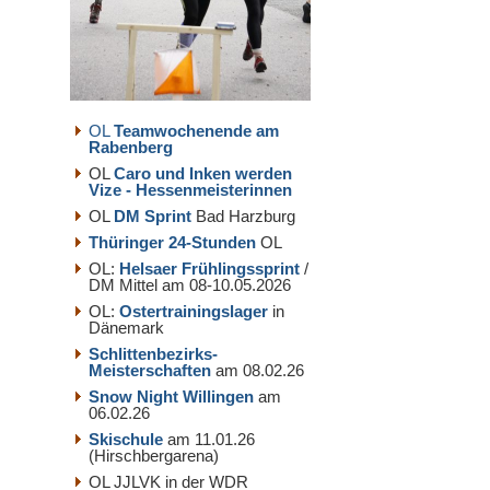
OL
Teamwochenende am
Rabenberg
OL
Caro und Inken werden
Vize - Hessenmeisterinnen
OL
DM Sprint
Bad Harzburg
Thüringer 24-Stunden
OL
OL:
Helsaer Frühlingssprint
/
DM Mittel am 08-10.05.2026
OL:
Ostertrainingslager
in
Dänemark
Schlittenbezirks-
Meisterschaften
am 08.02.26
Snow Night Willingen
am
06.02.26
Skischule
am 11.01.26
(Hirschbergarena)
OL JJLVK in der WDR