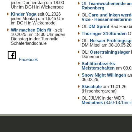
jeden Donnerstag um 19:00
OL
Teamwochenende a
Uhr im DGH in Wickenrode
Rabenberg
Kinder Yoga
seit 01.2026
OL
Caro und Inken werd
jeden Montag um 16:45 Uhr
Vize - Hessenmeisterin
im DGH in Wickenrode
OL
DM Sprint
Bad Harzb
Wir machen Dich fit
- seit
Thüringer 24-Stunden
O
10.2025 um 18:30 Uhr jeden
Dienstag in der Turnhalle
OL:
Helsaer Frühlingssp
Schäferlandschule
DM Mittel am 08-10.05.20
OL:
Ostertrainingslager
Dänemark
Facebook
Schlittenbezirks-
Meisterschaften
am 08.0
Snow Night Willingen
a
06.02.26
Skischule
am 11.01.26
(Hirschbergarena)
OL JJLVK in der WDR
Mediathek
(8:50-13:15mi