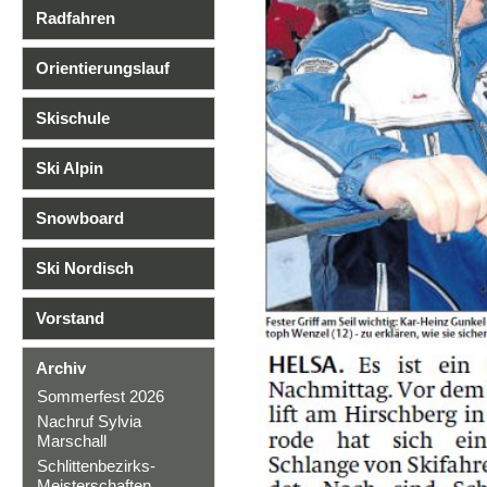
Radfahren
Orientierungslauf
Skischule
Ski Alpin
Snowboard
Ski Nordisch
Vorstand
Archiv
Sommerfest 2026
Nachruf Sylvia
Marschall
Schlittenbezirks-
Meisterschaften