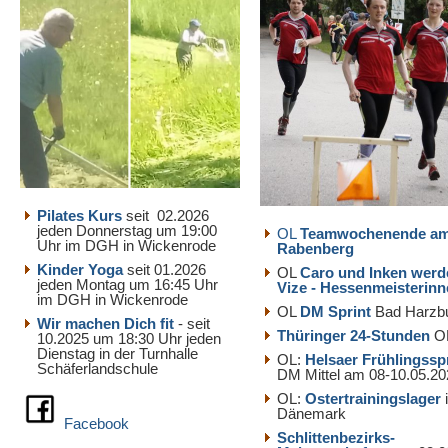
Pilates Kurs
seit 02.2026
jeden Donnerstag um 19:00
OL
Teamwochenende a
Uhr im DGH in Wickenrode
Rabenberg
Kinder Yoga
seit 01.2026
OL
Caro und Inken werd
jeden Montag um 16:45 Uhr
Vize - Hessenmeisterin
im DGH in Wickenrode
OL
DM Sprint
Bad Harzb
Wir machen Dich fit
- seit
Thüringer 24-Stunden
O
10.2025 um 18:30 Uhr jeden
Dienstag in der Turnhalle
OL:
Helsaer Frühlingssp
Schäferlandschule
DM Mittel am 08-10.05.20
OL:
Ostertrainingslager
Dänemark
Facebook
Schlittenbezirks-