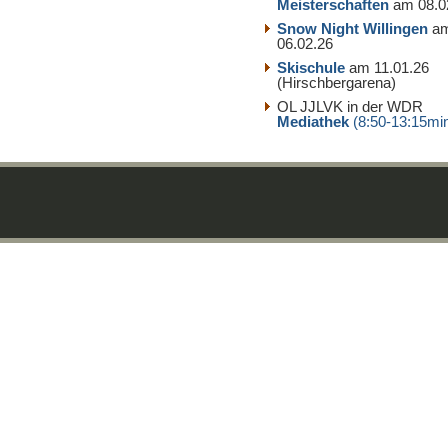
Meisterschaften
am 08.0
Snow Night Willingen
a
06.02.26
Skischule
am 11.01.26
(Hirschbergarena)
OL JJLVK in der WDR
Mediathek
(8:50-13:15mi