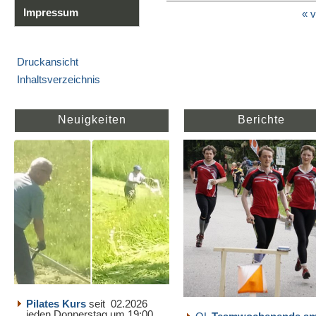
Impressum
« v
Druckansicht
Inhaltsverzeichnis
Neuigkeiten
Berichte
Pilates Kurs
seit 02.2026
jeden Donnerstag um 19:00