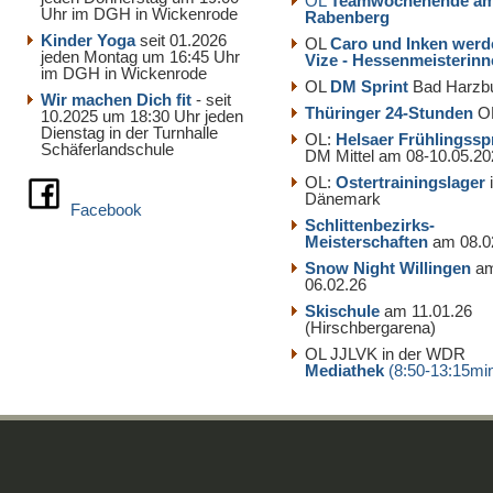
OL
Teamwochenende a
Uhr im DGH in Wickenrode
Rabenberg
Kinder Yoga
seit 01.2026
OL
Caro und Inken werd
jeden Montag um 16:45 Uhr
Vize - Hessenmeisterin
im DGH in Wickenrode
OL
DM Sprint
Bad Harzb
Wir machen Dich fit
- seit
Thüringer 24-Stunden
O
10.2025 um 18:30 Uhr jeden
Dienstag in der Turnhalle
OL:
Helsaer Frühlingssp
Schäferlandschule
DM Mittel am 08-10.05.20
OL:
Ostertrainingslager
Dänemark
Facebook
Schlittenbezirks-
Meisterschaften
am 08.0
Snow Night Willingen
a
06.02.26
Skischule
am 11.01.26
(Hirschbergarena)
OL JJLVK in der WDR
Mediathek
(8:50-13:15mi