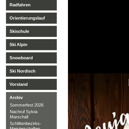
Radfahren
Orientierungslauf
Skischule
Ski Alpin
Snowboard
Ski Nordisch
Vorstand
Archiv
Sommerfest 2026
Nachruf Sylvia
Marschall
Schlittenbezirks-
Meisterschaften