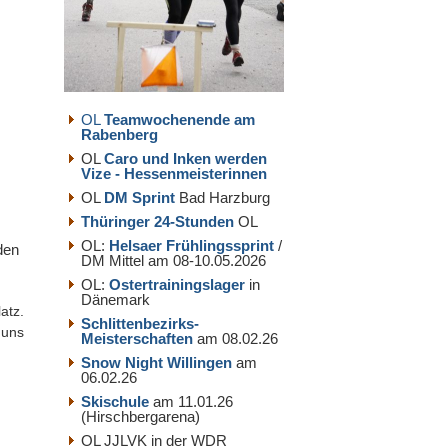
OL
Teamwochenende am
Rabenberg
OL
Caro und Inken werden
Vize - Hessenmeisterinnen
OL
DM Sprint
Bad Harzburg
Thüringer 24-Stunden
OL
OL:
Helsaer Frühlingssprint
/
den
DM Mittel am 08-10.05.2026
OL:
Ostertrainingslager
in
Dänemark
atz.
Schlittenbezirks-
 uns
Meisterschaften
am 08.02.26
Snow Night Willingen
am
06.02.26
Skischule
am 11.01.26
(Hirschbergarena)
OL JJLVK in der WDR