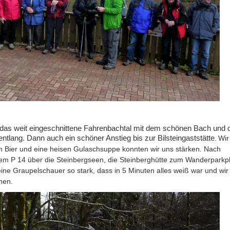
, das weit eingeschnittene Fahrenbachtal mit dem schönen Bach und 
lang. Dann auch ein schöner Anstieg bis zur Bilsteingaststätte
Wir
.
em Bier und eine heisen Gulaschsuppe konnten wir uns stärken. Nach
dem P 14 über die Steinbergseen, die Steinberghütte zum Wanderparkpl
ine Graupelschauer so stark, dass in 5 Minuten alles weiß war und wir
men.