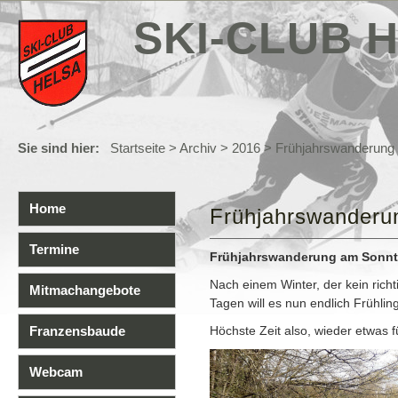
SKI-CLUB H
Sie sind hier:
Startseite
>
Archiv
>
2016
> Frühjahrswanderung
Home
Frühjahrswanderu
Termine
Frühjahrswanderung am Sonnta
Nach einem Winter, der kein rich
Mitmachangebote
Tagen will es nun endlich Frühlin
Franzensbaude
Höchste Zeit also, wieder etwas f
Webcam