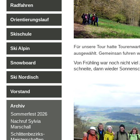
Radfahren
Orientierungslauf
Skischule
Für unsere Tour hatte Tourenwa
Ski Alpin
ausgewählt. Gemeinsan fuhren wi
Snowboard
Von Frühling war noch nicht vie
schneite, dann wieder Sonnensche
Ski Nordisch
Vorstand
Archiv
Sommerfest 2026
Nachruf Sylvia
Marschall
Schlittenbezirks-
Meisterschaften