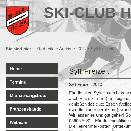
SKI-CLUB H
Sie sind hier:
Startseite
>
Archiv
>
2013
> Sylt Freizeit
Home
Sylt Freizeit
Termine
Sylt Freizeit 2013
Für die alten Sylt-Hasen bekann
Mitmachangebote
auch Einzelzimmer) mit eigene
genießen das gute Essen (Vollpe
Franzensbaude
(sportlich oder geruhsam), wand
Wir lassen es uns gut gehen! So
05605 5631). Für die endgültige
Webcam
Die Teilnehmerkosten (Unterkunf