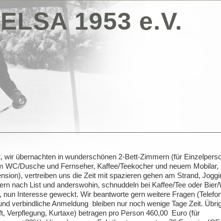
ELSA 1953 e.V.
t, wir übernachten in wunderschönen 2-Bett-Zimmern (für Einzelpers
m WC/Dusche und Fernseher, Kaffee/Teekocher und neuem Mobilar,
nsion), vertreiben uns die Zeit mit spazieren gehen am Strand, Joggi
ern nach List und anderswohin, schnuddeln bei Kaffee/Tee oder Bier/
, nun Interesse geweckt. Wir beantworte gern weitere Fragen (Telefo
 und verbindliche Anmeldung bleiben nur noch wenige Tage Zeit. Übri
t, Verpflegung, Kurtaxe) betragen pro Person 460,00 Euro (für