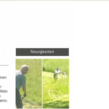
Neuigkeiten
onen
n
Wein:
n
gens: