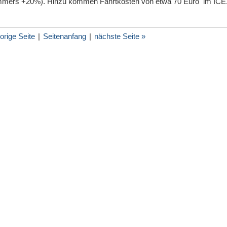
mmers +20%). Hinzu kommen Fahrtkosten von etwa 70 Euro im ICE
orige Seite
|
Seitenanfang
|
nächste Seite »