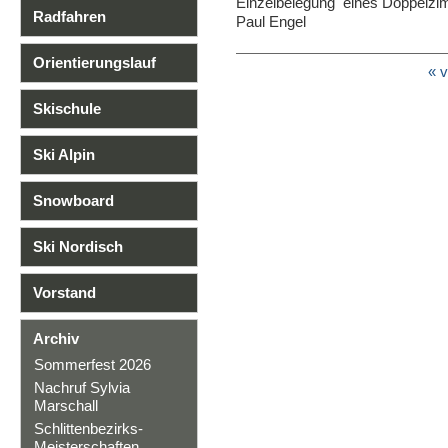
Einzelbelegung eines Doppelzi
Radfahren
Paul Engel
Orientierungslauf
« v
Skischule
Ski Alpin
Snowboard
Ski Nordisch
Vorstand
Archiv
Sommerfest 2026
Nachruf Sylvia
Marschall
Schlittenbezirks-
Meisterschaften