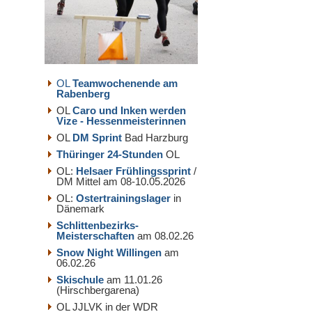
OL
Teamwochenende am
Rabenberg
OL
Caro und Inken werden
Vize - Hessenmeisterinnen
OL
DM Sprint
Bad Harzburg
Thüringer 24-Stunden
OL
OL:
Helsaer Frühlingssprint
/
DM Mittel am 08-10.05.2026
OL:
Ostertrainingslager
in
Dänemark
Schlittenbezirks-
Meisterschaften
am 08.02.26
Snow Night Willingen
am
06.02.26
Skischule
am 11.01.26
(Hirschbergarena)
OL JJLVK in der WDR